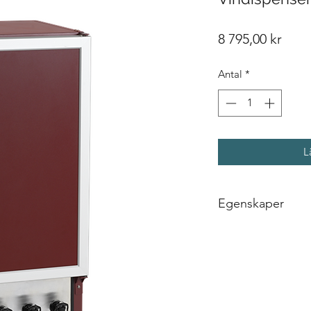
Pris
8 795,00 kr
Antal
*
L
Egenskaper
Vändbar solid dö
Insida i rostfritt s
Hyllor i rostfritt s
Kranar för både s
Bordeaux-utsida