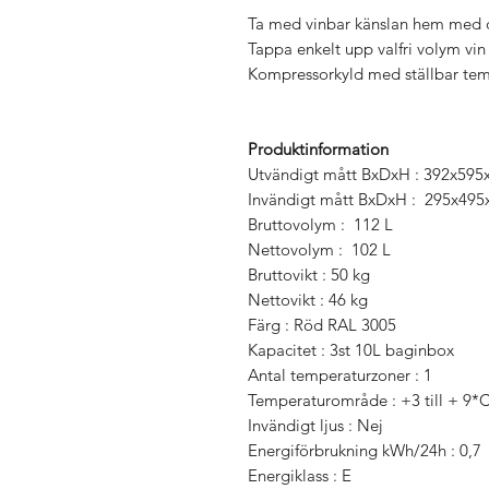
Ta med vinbar känslan hem med 
Tappa enkelt upp valfri volym vi
Kompressorkyld med ställbar tempe
Produktinformation
Utvändigt mått BxDxH : 392x59
Invändigt mått BxDxH : 295x49
Bruttovolym : 112 L
Nettovolym : 102 L
Bruttovikt : 50 kg
Nettovikt : 46 kg
Färg : Röd RAL 3005
Kapacitet : 3st 10L baginbox
Antal temperaturzoner : 1
Temperaturområde : +3 till + 9*
Invändigt ljus : Nej
Energiförbrukning kWh/24h : 0,7
Energiklass : E