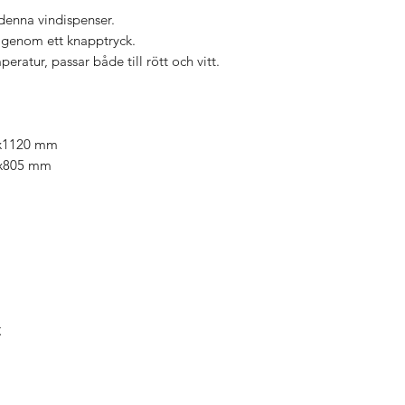
denna vindispenser.
n genom ett knapptryck.
ratur, passar både till rött och vitt.
5x1120 mm
5x805 mm
C