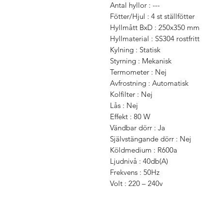
Antal hyllor : ---
Fötter/Hjul : 4 st ställfötter
Hyllmått BxD : 250x350 mm
Hyllmaterial : SS304 rostfritt
Kylning : Statisk
Styrning : Mekanisk
Termometer : Nej
Avfrostning : Automatisk
Kolfilter : Nej
Lås : Nej
Effekt : 80 W
Vändbar dörr : Ja
Självstängande dörr : Nej
Köldmedium : R600a
Ljudnivå : 40db(A)
Frekvens : 50Hz
Volt : 220 – 240v