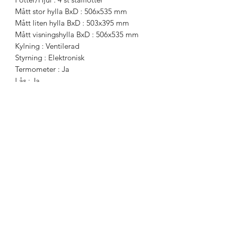
Mått stor hylla BxD : 506x535 mm
Mått liten hylla BxD : 503x395 mm
Mått visningshylla BxD : 506x535 mm
Kylning : Ventilerad
Styrning : Elektronisk
Termometer : Ja
Lås : Ja
Effekt : 160w
Vändbar dörr : Ja
Självstängande dörr : Nej
Köldmedium : R600a
Ljudnivå : 39db(A)
Frekvens : 50Hz
Volt : 220 – 240v
Egenskaper