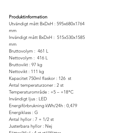
Produktinformation
Utvändigt mått BxDxH : 595x680x1764
mm
Invändigt mått BxDxH : 515x530x1585
mm
Bruttovolym : 461 L
Nettovolym : 416 L
Bruttovikt : 97 kg
Nettovikt : 111 kg
Kapacitet 750ml flaskor : 126 st
Antal temperaturzoner : 2 st
Temperaturområde : +5 – +18*C
Invändigt ljus : LED
Energiförbrukning kWh/24h : 0,479
Energiklass : G
Antal hyllor : 7 + 1/2 st
Justerbara hyllor : Nej
Fötter/Hjul : 4 st ställfötter