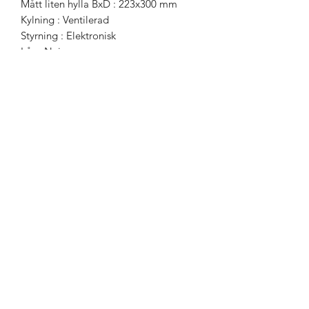
Mått liten hylla BxD : 223x300 mm
Kylning : Ventilerad
Styrning : Elektronisk
Lås : Nej
Kolfilter : Nej
Effekt : 100 W
Vändbar dörr : Ja
Självstängande dörr : Nej
Köldmedium : R600a
Ljudnivå : 39db(A)
Frekvens : 50Hz
Volt : 220 – 240v
Egenskaper
Ställbar temperaturzon för att lagra
olika typer av vin i perfekta